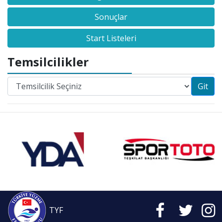
Sonuçlar
Start Listeleri
Temsilcilikler
Git
TYF