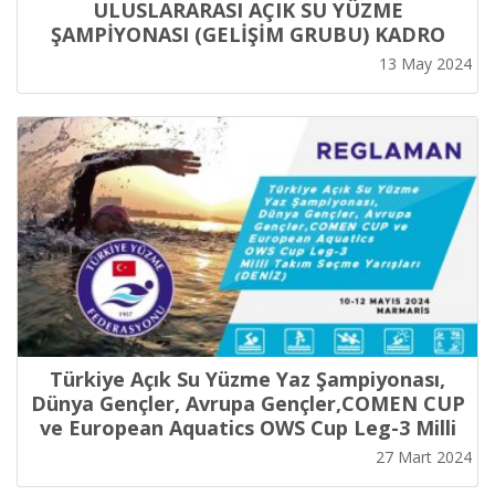
ULUSLARARASI AÇIK SU YÜZME
ŞAMPİYONASI (GELİŞİM GRUBU) KADRO
BELİRLEME YARIŞLARI (DENİZ)
13 May 2024
Türkiye Açık Su Yüzme Yaz Şampiyonası,
Dünya Gençler, Avrupa Gençler,COMEN CUP
ve European Aquatics OWS Cup Leg-3 Milli
Takım Seçme Yarışları (DENİZ)
27 Mart 2024