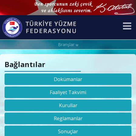
Branşlar
Bağlantılar
Dokümanlar
Faaliyet Takvimi
Kurullar
Reglamanlar
Sonuçlar