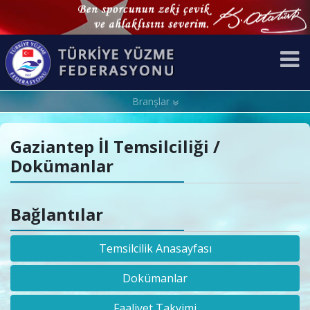
Branşlar
Gaziantep İl Temsilciliği /
Dokümanlar
Bağlantılar
Temsilcilik Anasayfası
Dokümanlar
Faaliyet Takvimi