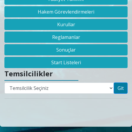
Hakem Görevlendirmeleri
Kurullar
Reglamanlar
Sonuçlar
Start Listeleri
Temsilcilikler
Git