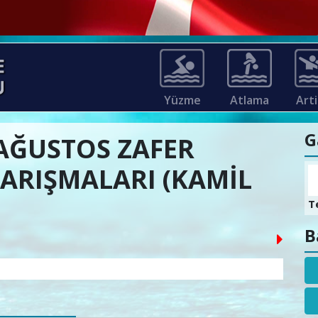
Yüzme
Atlama
Arti
G
 AĞUSTOS ZAFER
ARIŞMALARI (KAMİL
T
B