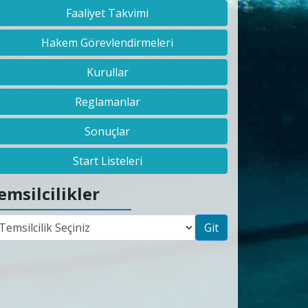
Faaliyet Takvimi
Hakem Görevlendirmeleri
Kurullar
Reglamanlar
Sonuçlar
Start Listeleri
emsilcilikler
Git