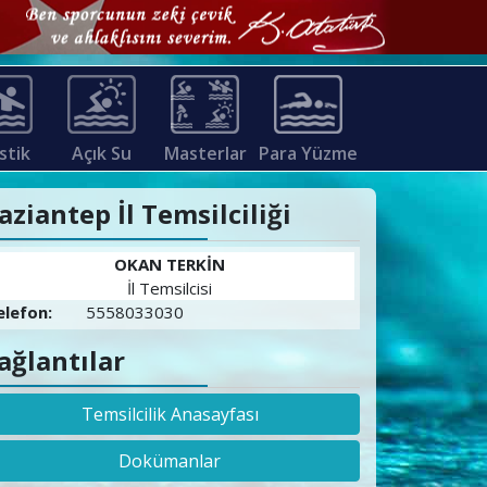
stik
Açık Su
Masterlar
Para Yüzme
aziantep İl Temsilciliği
OKAN TERKİN
İl Temsilcisi
elefon:
5558033030
ağlantılar
Temsilcilik Anasayfası
Dokümanlar