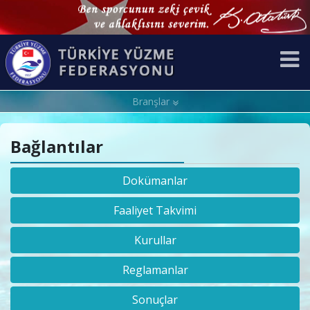
Branşlar
Bağlantılar
Dokümanlar
Faaliyet Takvimi
Kurullar
Reglamanlar
Sonuçlar