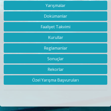
Yarışmalar
Dokümanlar
Faaliyet Takvimi
Kurullar
Reglamanlar
Sonuçlar
Rekorlar
Özel Yarışma Başvuruları