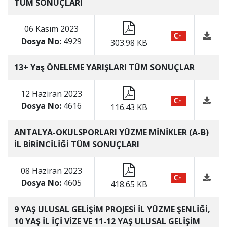
TÜM SONUÇLARI
06 Kasım 2023
Dosya No:
4929
303.98 KB
13+ Yaş ÖNELEME YARIŞLARI TÜM SONUÇLAR
12 Haziran 2023
Dosya No:
4616
116.43 KB
ANTALYA-OKULSPORLARI YÜZME MİNİKLER (A-B)
İL BİRİNCİLİĞİ TÜM SONUÇLARI
08 Haziran 2023
Dosya No:
4605
418.65 KB
9 YAŞ ULUSAL GELİŞİM PROJESİ İL YÜZME ŞENLİĞİ,
10 YAŞ İL İÇİ VİZE VE 11-12 YAŞ ULUSAL GELİŞİM