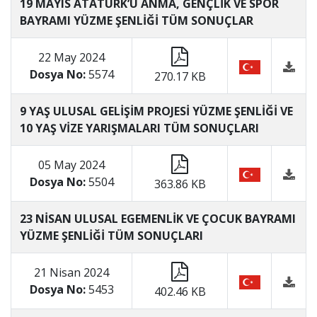
19 MAYIS ATATÜRK’Ü ANMA, GENÇLİK VE SPOR
BAYRAMI YÜZME ŞENLİĞİ TÜM SONUÇLAR
22 May 2024
Dosya No:
5574
270.17 KB
9 YAŞ ULUSAL GELİŞİM PROJESİ YÜZME ŞENLİĞİ VE
10 YAŞ VİZE YARIŞMALARI TÜM SONUÇLARI
05 May 2024
Dosya No:
5504
363.86 KB
23 NİSAN ULUSAL EGEMENLİK VE ÇOCUK BAYRAMI
YÜZME ŞENLİĞİ TÜM SONUÇLARI
21 Nisan 2024
Dosya No:
5453
402.46 KB