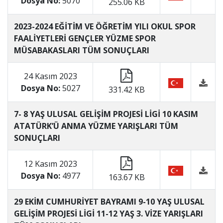
Dosya No:
5070
255.06 KB
2023-2024 EĞİTİM VE ÖĞRETİM YILI OKUL SPOR
FAALİYETLERİ GENÇLER YÜZME SPOR
MÜSABAKASLARI TÜM SONUÇLARI
24 Kasım 2023
Dosya No:
5027
331.42 KB
7- 8 YAŞ ULUSAL GELİŞİM PROJESİ LİGİ 10 KASIM
ATATÜRK’Ü ANMA YÜZME YARIŞLARI TÜM
SONUÇLARI
12 Kasım 2023
Dosya No:
4977
163.67 KB
29 EKİM CUMHURİYET BAYRAMI 9-10 YAŞ ULUSAL
GELİŞİM PROJESİ LİGİ 11-12 YAŞ 3. VİZE YARIŞLARI