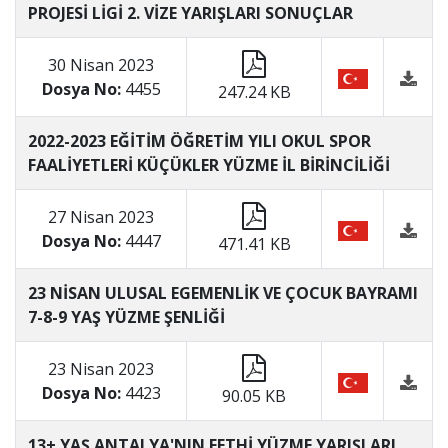
PROJESİ LİGİ 2. VİZE YARIŞLARI SONUÇLAR
30 Nisan 2023
Dosya No:
4455
247.24 KB
2022-2023 EĞİTİM ÖĞRETİM YILI OKUL SPOR
FAALİYETLERİ KÜÇÜKLER YÜZME İL BİRİNCİLİĞİ
27 Nisan 2023
Dosya No:
4447
471.41 KB
23 NİSAN ULUSAL EGEMENLİK VE ÇOCUK BAYRAMI
7-8-9 YAŞ YÜZME ŞENLİĞİ
23 Nisan 2023
Dosya No:
4423
90.05 KB
13+ YAŞ ANTALYA'NIN FETHİ YÜZME YARIŞLARI