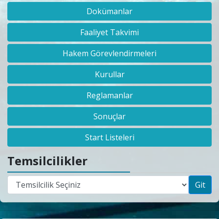
Dokümanlar
Faaliyet Takvimi
Hakem Görevlendirmeleri
Kurullar
Reglamanlar
Sonuçlar
Start Listeleri
Temsilcilikler
Git