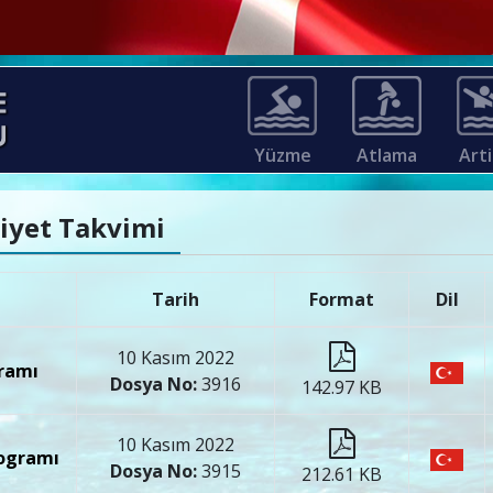
Yüzme
Atlama
Arti
aliyet Takvimi
Tarih
Format
Dil
10 Kasım 2022
gramı
Dosya No:
3916
142.97 KB
10 Kasım 2022
rogramı
Dosya No:
3915
212.61 KB