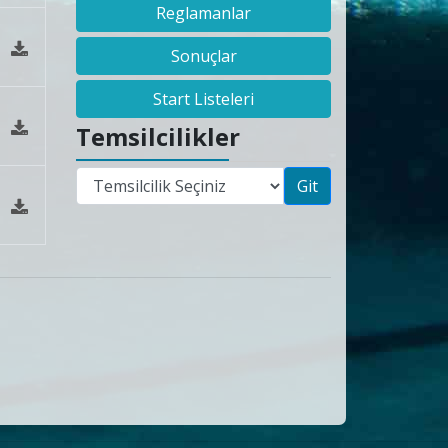
Reglamanlar
Sonuçlar
Start Listeleri
Temsilcilikler
Git