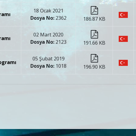
18 Ocak 2021
gramı
Dosya No:
2362
186.87 KB
02 Mart 2020
gramı
Dosya No:
2123
191.66 KB
05 Şubat 2019
rogramı
Dosya No:
1018
196.90 KB