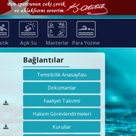
stik
Açık Su
Masterlar
Para Yüzme
Bağlantılar
Temsilcilik Anasayfası
Dokümanlar
Faaliyet Takvimi
Hakem Görevlendirmeleri
Kurullar