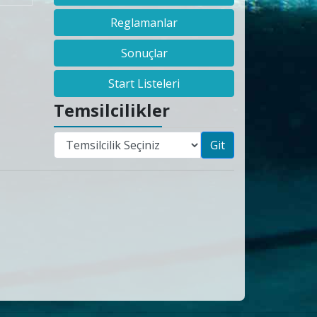
Reglamanlar
Sonuçlar
Start Listeleri
Temsilcilikler
Git