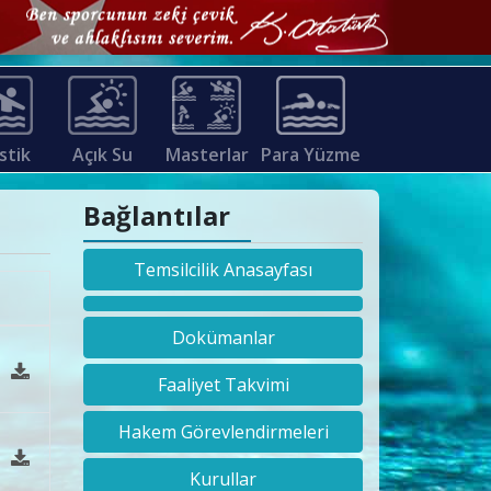
stik
Açık Su
Masterlar
Para Yüzme
Bağlantılar
Temsilcilik Anasayfası
Dokümanlar
Faaliyet Takvimi
Hakem Görevlendirmeleri
Kurullar