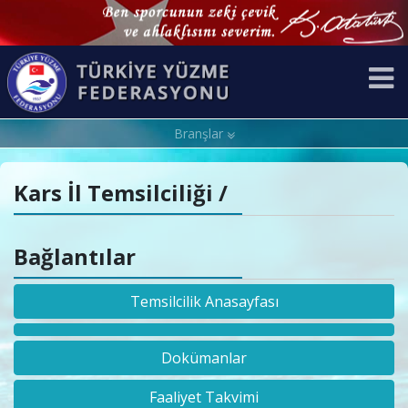
Branşlar
Kars İl Temsilciliği /
Bağlantılar
Temsilcilik Anasayfası
Dokümanlar
Faaliyet Takvimi