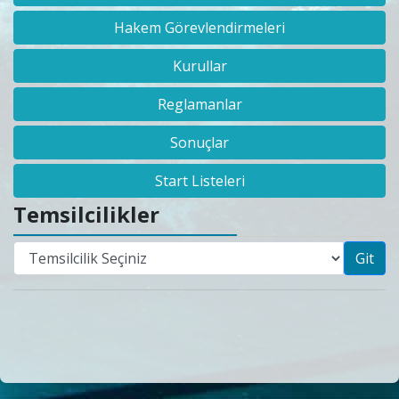
Hakem Görevlendirmeleri
Kurullar
Reglamanlar
Sonuçlar
Start Listeleri
Temsilcilikler
Git