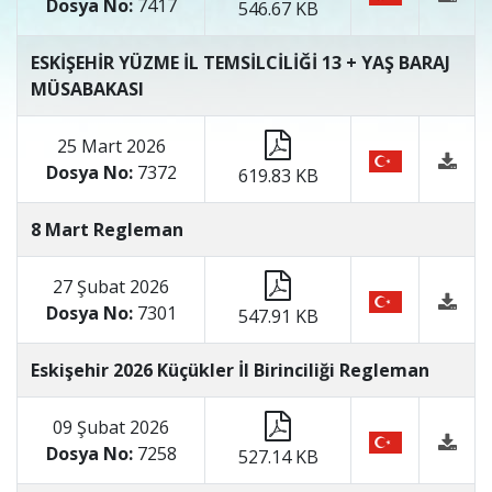
Dosya No:
7417
546.67 KB
ESKİŞEHİR YÜZME İL TEMSİLCİLİĞİ 13 + YAŞ BARAJ
MÜSABAKASI
25 Mart 2026
Dosya No:
7372
619.83 KB
8 Mart Regleman
27 Şubat 2026
Dosya No:
7301
547.91 KB
Eskişehir 2026 Küçükler İl Birinciliği Regleman
09 Şubat 2026
Dosya No:
7258
527.14 KB