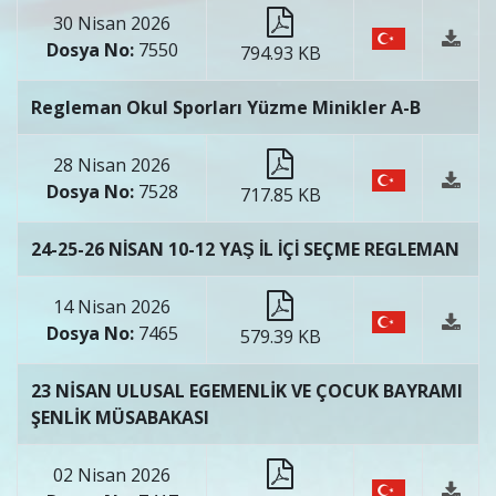
30 Nisan 2026
Dosya No:
7550
794.93 KB
Regleman Okul Sporları Yüzme Minikler A-B
28 Nisan 2026
Dosya No:
7528
717.85 KB
24-25-26 NİSAN 10-12 YAŞ İL İÇİ SEÇME REGLEMAN
14 Nisan 2026
Dosya No:
7465
579.39 KB
23 NİSAN ULUSAL EGEMENLİK VE ÇOCUK BAYRAMI
ŞENLİK MÜSABAKASI
02 Nisan 2026