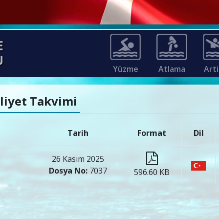
Yüzme
Atlama
Arti
aliyet Takvimi
Tarih
Format
Dil
a
26 Kasım 2025
Dosya No:
7037
596.60 KB