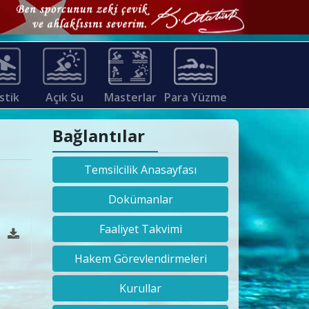
stik
Açık Su
Masterlar
Para Yüzme
Bağlantılar
Temsilcilik Anasayfası
Dokümanlar
Faaliyet Takvimi
Hakem Görevlendirmeleri
Kurullar