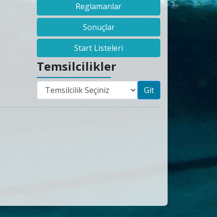
Reglamanlar
Sonuçlar
Start Listeleri
Temsilcilikler
Git