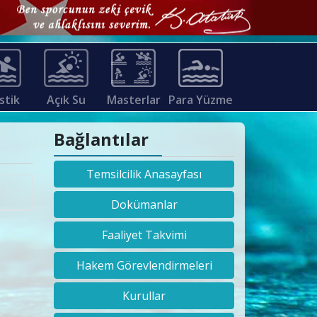
stik
Açık Su
Masterlar
Para Yüzme
Bağlantılar
Temsilcilik Anasayfası
Dokümanlar
Faaliyet Takvimi
Hakem Görevlendirmeleri
Kurullar