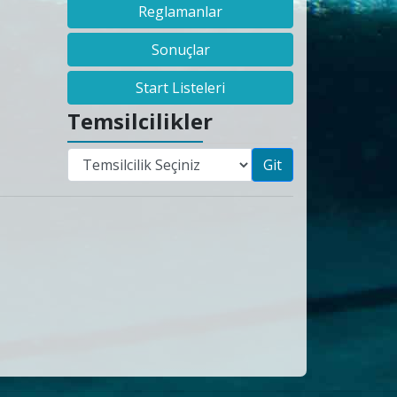
Reglamanlar
Sonuçlar
Start Listeleri
Temsilcilikler
Git