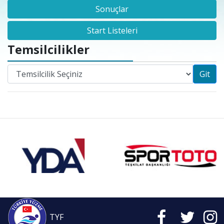
Sonuçlar
Start Listeleri
Temsilcilikler
Git
TYF