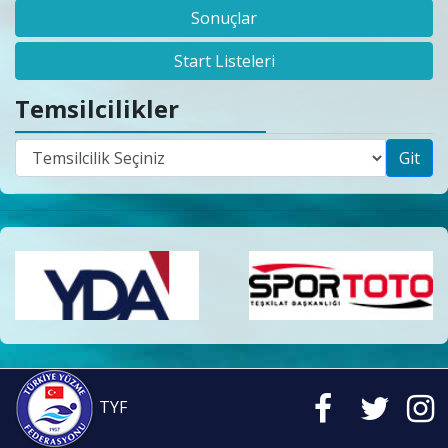
Sonuçlar
Start Listeleri
Temsilcilikler
Git
TYF