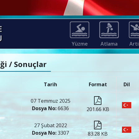
Yüzme
Atlama
Arti
ği / Sonuçlar
Tarih
Format
Dil
07 Temmuz 2025
Dosya No:
6636
201.66 KB
27 Şubat 2022
Dosya No:
3307
83.28 KB