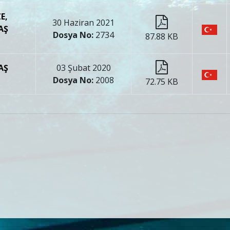
E,
30 Haziran 2021
AŞ
Dosya No:
2734
87.88 KB
AŞ
03 Şubat 2020
Dosya No:
2008
72.75 KB