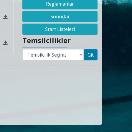
Reglamanlar
Sonuçlar
Start Listeleri
Temsilcilikler
Git