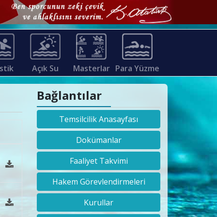
stik
Açık Su
Masterlar
Para Yüzme
Bağlantılar
Temsilcilik Anasayfası
Dokümanlar
Faaliyet Takvimi
Hakem Görevlendirmeleri
Kurullar