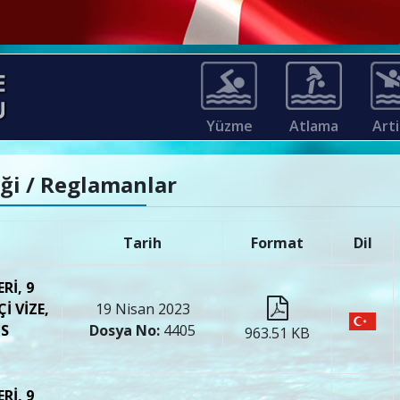
Yüzme
Atlama
Arti
iği / Reglamanlar
Tarih
Format
Dil
Rİ, 9
İ VİZE,
19 Nisan 2023
NS
Dosya No:
4405
963.51 KB
Rİ, 9