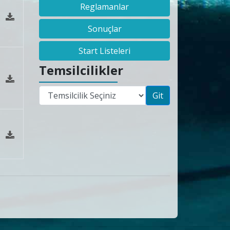
Reglamanlar
Sonuçlar
Start Listeleri
Temsilcilikler
Git