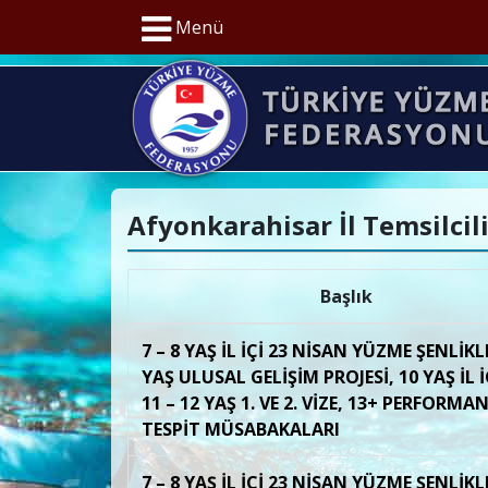
Menü
Afyonkarahisar İl Temsilcil
Başlık
7 – 8 YAŞ İL İÇİ 23 NİSAN YÜZME ŞENLİKLE
YAŞ ULUSAL GELİŞİM PROJESİ, 10 YAŞ İL İÇ
11 – 12 YAŞ 1. VE 2. VİZE, 13+ PERFORMA
TESPİT MÜSABAKALARI
7 – 8 YAŞ İL İÇİ 23 NİSAN YÜZME ŞENLİKLE