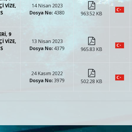
İ VİZE,
14 Nisan 2023
NS
Dosya No:
4380
963.52 KB
Rİ, 9
İ VİZE,
13 Nisan 2023
NS
Dosya No:
4379
965.83 KB
24 Kasım 2022
Dosya No:
3979
502.28 KB