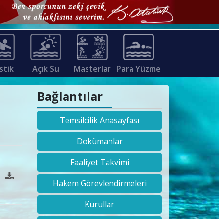
stik
Açık Su
Masterlar
Para Yüzme
Bağlantılar
Temsilcilik Anasayfası
Dokümanlar
Faaliyet Takvimi
Hakem Görevlendirmeleri
Kurullar