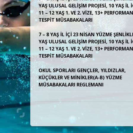
YAŞ ULUSAL GELİŞİM PROJESİ, 10 YAŞ İL İÇ
11 – 12 YAŞ 1. VE 2. VİZE, 13+ PERFORMA
TESPİT MÜSABAKALARI
7 – 8 YAŞ İL İÇİ 23 NİSAN YÜZME ŞENLİKLE
YAŞ ULUSAL GELİŞİM PROJESİ, 10 YAŞ İL İÇ
11 – 12 YAŞ 1. VE 2. VİZE, 13+ PERFORMA
TESPİT MÜSABAKALARI
OKUL SPORLARI GENÇLER, YILDIZLAR,
KÜÇÜKLER VE MİNİKLER(A-B) YÜZME
MÜSABAKALARI REGLEMANI