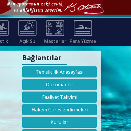
stik
Açık Su
Masterlar
Para Yüzme
Bağlantılar
Temsilcilik Anasayfası
Dokümanlar
Faaliyet Takvimi
Hakem Görevlendirmeleri
Kurullar