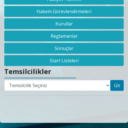
Hakem Görevlendirmeleri
Kurullar
Reglamanlar
Sonuçlar
Start Listeleri
Temsilcilikler
Git