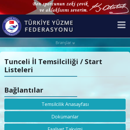
Branşlar
Tunceli İl Temsilciliği / Start
Listeleri
Bağlantılar
Temsilcilik Anasayfası
Dokümanlar
Faaliyet Takvimi