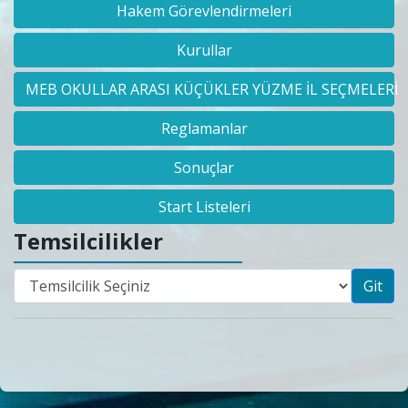
Hakem Görevlendirmeleri
Kurullar
MEB OKULLAR ARASI KÜÇÜKLER YÜZME İL SEÇMELERİ
Reglamanlar
Sonuçlar
Start Listeleri
Temsilcilikler
Git