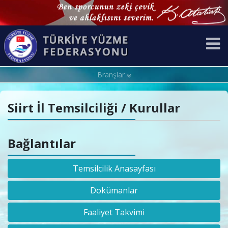
Branşlar
Siirt İl Temsilciliği / Kurullar
Bağlantılar
Temsilcilik Anasayfası
Dokümanlar
Faaliyet Takvimi