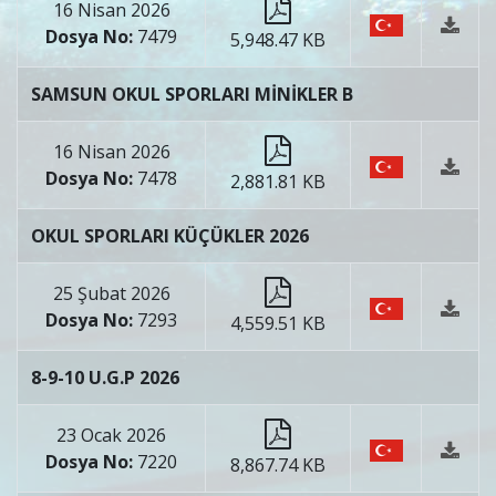
16 Nisan 2026
Dosya No:
7479
5,948.47 KB
SAMSUN OKUL SPORLARI MİNİKLER B
16 Nisan 2026
Dosya No:
7478
2,881.81 KB
OKUL SPORLARI KÜÇÜKLER 2026
25 Şubat 2026
Dosya No:
7293
4,559.51 KB
8-9-10 U.G.P 2026
23 Ocak 2026
Dosya No:
7220
8,867.74 KB