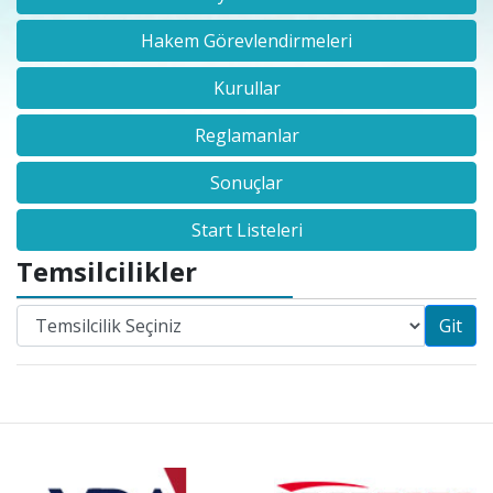
Hakem Görevlendirmeleri
Kurullar
Reglamanlar
Sonuçlar
Start Listeleri
Temsilcilikler
Git