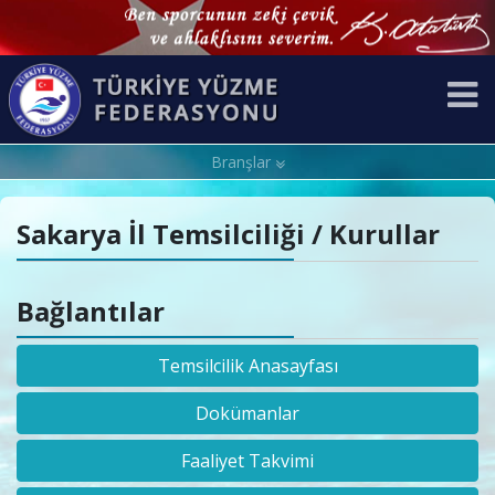
Branşlar
Sakarya İl Temsilciliği / Kurullar
Bağlantılar
Temsilcilik Anasayfası
Dokümanlar
Faaliyet Takvimi