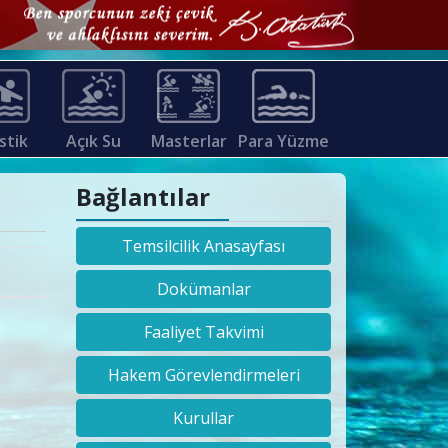
stik
Açık Su
Masterlar
Para Yüzme
Bağlantılar
Temsilcilik Anasayfası
Dokümanlar
Faaliyet Takvimi
Hakem Görevlendirmeleri
Kurullar