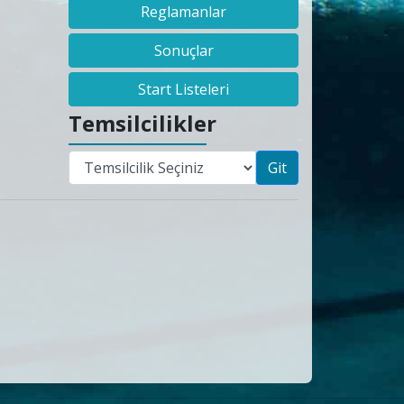
Reglamanlar
Sonuçlar
Start Listeleri
Temsilcilikler
Git