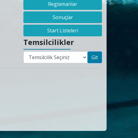
Reglamanlar
Sonuçlar
Start Listeleri
Temsilcilikler
Git