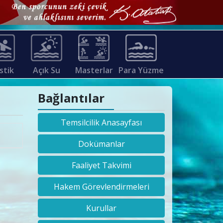
stik
Açık Su
Masterlar
Para Yüzme
Bağlantılar
Temsilcilik Anasayfası
Dokümanlar
Faaliyet Takvimi
Hakem Görevlendirmeleri
Kurullar