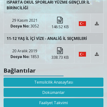
ISPARTA OKUL SPORLARI YÜZME GENÇLER İL
BİRİNCİLİĞİ
29 Kasım 2021
Dosya No:
3052
146.52 KB
11-12 YAŞ İL İÇİ VİZE - ANALİĞ İL SEÇMELERİ
20 Aralık 2019
Dosya No:
1853
338.73 KB
Bağlantılar
Temsilcilik Anasayfası
Dokümanlar
Faaliyet Takvimi