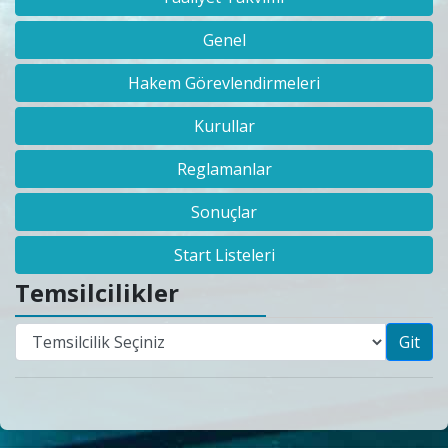
Genel
Hakem Görevlendirmeleri
Kurullar
Reglamanlar
Sonuçlar
Start Listeleri
Temsilcilikler
Git