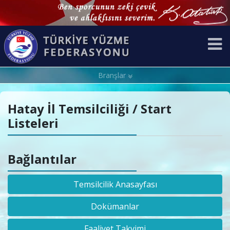
Branşlar
Hatay İl Temsilciliği / Start
Listeleri
Bağlantılar
Temsilcilik Anasayfası
Dokümanlar
Faaliyet Takvimi