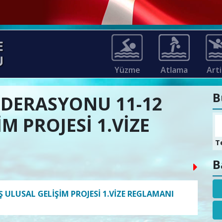
Yüzme
Atlama
Arti
B
EDERASYONU 11-12
M PROJESİ 1.VİZE
T
B
 ULUSAL GELİŞİM PROJESİ 1.VİZE REGLAMANI