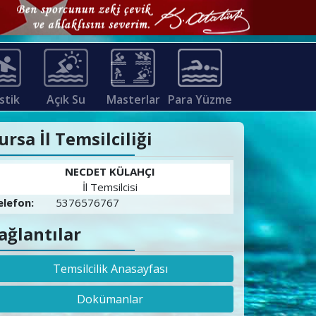
stik
Açık Su
Masterlar
Para Yüzme
ursa İl Temsilciliği
NECDET KÜLAHÇI
İl Temsilcisi
elefon:
5376576767
ağlantılar
Temsilcilik Anasayfası
Dokümanlar