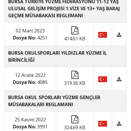
BURSA TÜRKİYE YÜZME FEDERASYONU 11-12 YAŞ
ULUSAL GELİŞİM PROJESİ 1.VİZE VE 13+ YAŞ BARAJ
GEÇME MÜSABAKASI REGLEMANI
02 Mart 2023
Dosya No:
4251
414.61 KB
BURSA OKULSPORLARI YILDIZLAR YÜZME İL
BİRİNCİLİĞİ
12 Aralık 2022
Dosya No:
4085
319.36 KB
BURSA OKUL SPORLARI YÜZME GENÇLER
MÜSABAKALARI REGLAMANI
25 Kasım 2022
Dosya No:
3991
324.69 KB