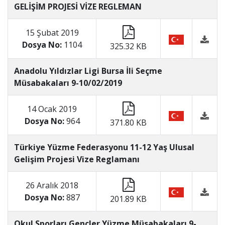
GELİŞİM PROJESİ VİZE REGLEMAN
15 Şubat 2019
Dosya No:
1104
325.32 KB
Anadolu Yıldızlar Ligi Bursa İli Seçme
Müsabakaları 9-10/02/2019
14 Ocak 2019
Dosya No:
964
371.80 KB
Türkiye Yüzme Federasyonu 11-12 Yaş Ulusal
Gelişim Projesi Vize Reglamanı
26 Aralık 2018
Dosya No:
887
201.89 KB
Okul Sporları Gençler Yüzme Müsabakaları 9-