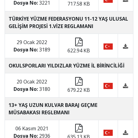
Dosya No:
3221
717.58 KB
TÜRKİYE YÜZME FEDERASYONU 11-12 YAŞ ULUSAL
GELİŞİM PROJESİ 1.VİZE REGLAMANI
29 Ocak 2022
Dosya No:
3189
622.94 KB
OKULSPORLARI YILDIZLAR YÜZME İL BİRİNCİLİĞİ
20 Ocak 2022
Dosya No:
3180
679.22 KB
13+ YAŞ UZUN KULVAR BARAJ GEÇME
MÜSABAKASI REGLEMANI
06 Kasım 2021
Dosya No:
2936
635.13 KB