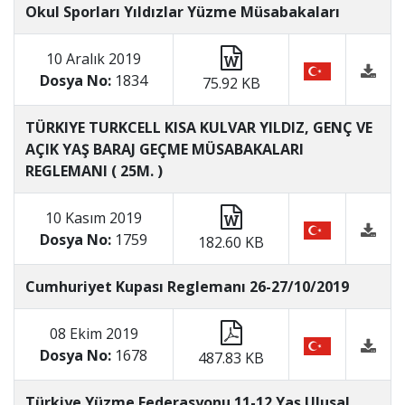
Okul Sporları Yıldızlar Yüzme Müsabakaları
10 Aralık 2019
Dosya No:
1834
75.92 KB
TÜRKIYE TURKCELL KISA KULVAR YILDIZ, GENÇ VE
AÇIK YAŞ BARAJ GEÇME MÜSABAKALARI
REGLEMANI ( 25M. )
10 Kasım 2019
Dosya No:
1759
182.60 KB
Cumhuriyet Kupası Reglemanı 26-27/10/2019
08 Ekim 2019
Dosya No:
1678
487.83 KB
Türkiye Yüzme Federasyonu 11-12 Yaş Ulusal