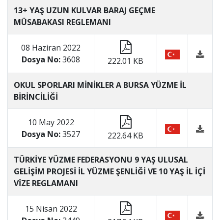
13+ YAŞ UZUN KULVAR BARAJ GEÇME
MÜSABAKASI REGLEMANI
08 Haziran 2022
Dosya No:
3608
222.01 KB
OKUL SPORLARI MİNİKLER A BURSA YÜZME İL
BİRİNCİLİĞİ
10 May 2022
Dosya No:
3527
222.64 KB
TÜRKİYE YÜZME FEDERASYONU 9 YAŞ ULUSAL
GELİŞİM PROJESİ İL YÜZME ŞENLİĞİ VE 10 YAŞ İL İÇİ
VİZE REGLAMANI
15 Nisan 2022