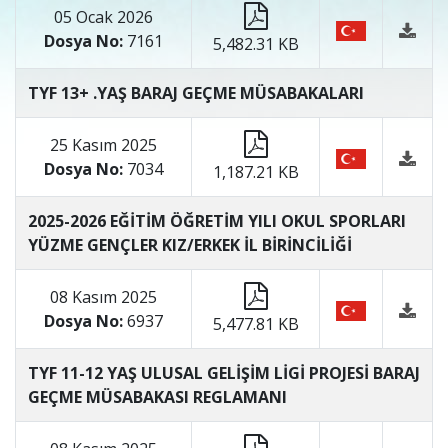
05 Ocak 2026
Dosya No:
7161
5,482.31 KB
TYF 13+ .YAŞ BARAJ GEÇME MÜSABAKALARI
25 Kasım 2025
Dosya No:
7034
1,187.21 KB
2025-2026 EĞİTİM ÖĞRETİM YILI OKUL SPORLARI
YÜZME GENÇLER KIZ/ERKEK İL BİRİNCİLİĞİ
08 Kasım 2025
Dosya No:
6937
5,477.81 KB
TYF 11-12 YAŞ ULUSAL GELİŞİM LİGİ PROJESİ BARAJ
GEÇME MÜSABAKASI REGLAMANI