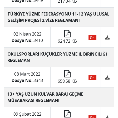
Dosya No:
3449
217.04 KB
TÜRKİYE YÜZME FEDERASYONU 11-12 YAŞ ULUSAL
GELİŞİM PROJESİ 2.VİZE REGLAMANI
02 Nisan 2022
Dosya No:
3410
624.72 KB
OKULSPORLARI KÜÇÜKLER YÜZME İL BİRİNCİLİĞİ
REGLEMAN
08 Mart 2022
Dosya No:
3343
658.58 KB
13+ YAŞ UZUN KULVAR BARAJ GEÇME
MÜSABAKASI REGLEMANI
09 Şubat 2022