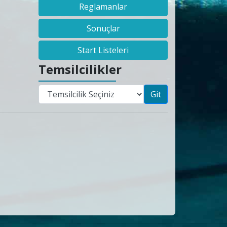
Reglamanlar
Sonuçlar
Start Listeleri
Temsilcilikler
Git