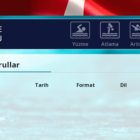
Yüzme
Atlama
Arti
rullar
Tarih
Format
Dil