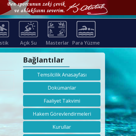
stik
Açık Su
Masterlar
Para Yüzme
Bağlantılar
Temsilcilik Anasayfası
Dokümanlar
Faaliyet Takvimi
Hakem Görevlendirmeleri
Kurullar