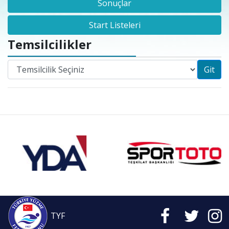
Sonuçlar
Start Listeleri
Temsilcilikler
Git
TYF