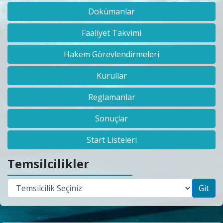
Dokümanlar
Faaliyet Takvimi
Hakem Görevlendirmeleri
Kurullar
Reglamanlar
Sonuçlar
Start Listeleri
Temsilcilikler
Git