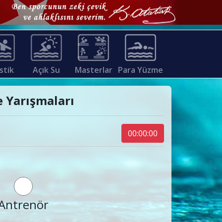
stik
Açık Su
Masterlar
Para Yüzme
e Yarışmaları
00:00:00
Antrenör