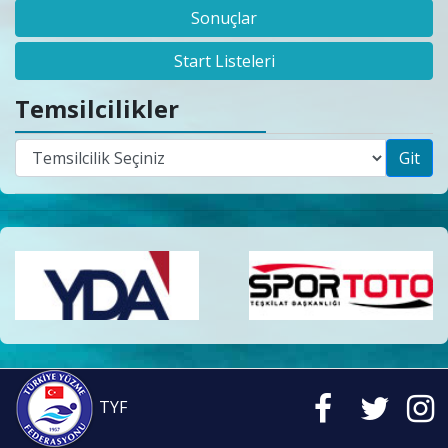
Sonuçlar
Start Listeleri
Temsilcilikler
Git
TYF