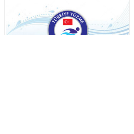
SPORCU EĞİTİM MERKEZLERİ (SEM) 81 İLDE
29 Nisan 2026