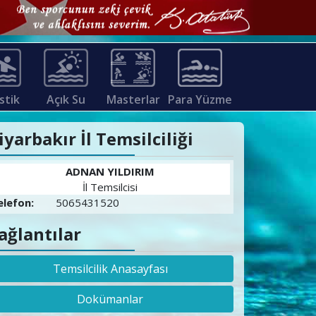
stik
Açık Su
Masterlar
Para Yüzme
iyarbakır İl Temsilciliği
ADNAN YILDIRIM
İl Temsilcisi
elefon:
5065431520
ağlantılar
Temsilcilik Anasayfası
Dokümanlar