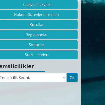
Faaliyet Takvimi
Hakem Görevlendirmeleri
Kurullar
Reglamanlar
Sonuçlar
Start Listeleri
emsilcilikler
Git