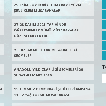
29-EKİM CUMHURİYET BAYRAMI YÜZME
ŞENLİKLERİ MÜSABAKALARI
27-28 KASIM 2021 TARİHİNDE
ÖĞRETMENLER GÜNÜ MÜSABAKALARI
DÜZENLENECEKTİR.
YILDIZLAR MİLLİ TAKIM TAKIM İL İÇİ
SEÇMELERİ
T
ANADOLU YILDIZLAR LİGİ SEÇMELERİ 29
ŞUBAT-01 MART 2020
I
15 TEMMUZ DEMOKRASİ ŞEHİTLERİ ANISINA
11-12 YAŞ YÜZME MÜSABAKASI