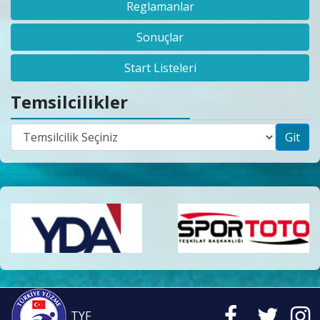
Reglamanlar
Sonuçlar
Start Listeleri
Temsilcilikler
Git
TYF