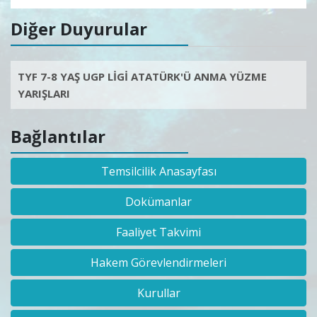
Diğer Duyurular
TYF 7-8 YAŞ UGP LİGİ ATATÜRK'Ü ANMA YÜZME
YARIŞLARI
Bağlantılar
Temsilcilik Anasayfası
Dokümanlar
Faaliyet Takvimi
Hakem Görevlendirmeleri
Kurullar