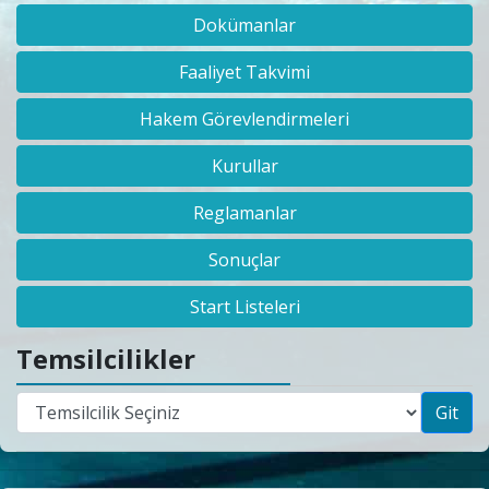
Dokümanlar
Faaliyet Takvimi
Hakem Görevlendirmeleri
Kurullar
Reglamanlar
Sonuçlar
Start Listeleri
Temsilcilikler
Git